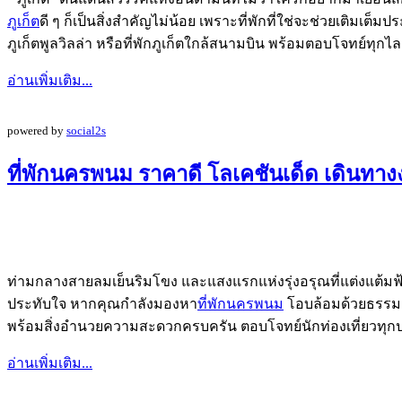
ภูเก็ต
ดี ๆ ก็เป็นสิ่งสำคัญไม่น้อย เพราะที่พักที่ใช่จะช่วยเติมเต
ภูเก็ตพูลวิลล่า หรือที่พักภูเก็ตใกล้สนามบิน พร้อมตอบโจทย์ทุกไ
อ่านเพิ่มเติม...
powered by
social2s
ที่พักนครพนม ราคาดี โลเคชันเด็ด เดินทางง่
ท่ามกลางสายลมเย็นริมโขง และแสงแรกแห่งรุ่งอรุณที่แต่งแต้มฟ
ประทับใจ หากคุณกำลังมองหา
ที่พักนครพนม
โอบล้อมด้วยธรรมชา
พร้อมสิ่งอำนวยความสะดวกครบครัน ตอบโจทย์นักท่องเที่ยวทุ
อ่านเพิ่มเติม...