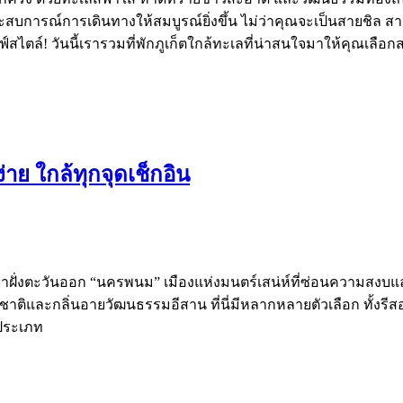
็มประสบการณ์การเดินทางให้สมบูรณ์ยิ่งขึ้น ไม่ว่าคุณจะเป็นสายชิล ส
ลฟ์สไตล์! วันนี้เรารวมที่พักภูเก็ตใกล้ทะเลที่น่าสนใจมาให้คุณเลื
าย ใกล้ทุกจุดเช็กอิน
้าฝั่งตะวันออก “นครพนม” เมืองแห่งมนตร์เสน่ห์ที่ซ่อนความสงบ
ติและกลิ่นอายวัฒนธรรมอีสาน ที่นี่มีหลากหลายตัวเลือก ทั้งรี
กประเภท