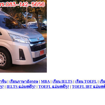
าจีน
|
เรียนภาษาอังกฤษ
|
MBA
|
เรียน IELTS
|
เรียน TOEFL
|
เรี
ງ?
|
IELTS ແມ່ນຫຍັງ?
|
TOEFL ແມ່ນຫຍັງ?
|
TOEFL IBT ແມ່ນຫຍ