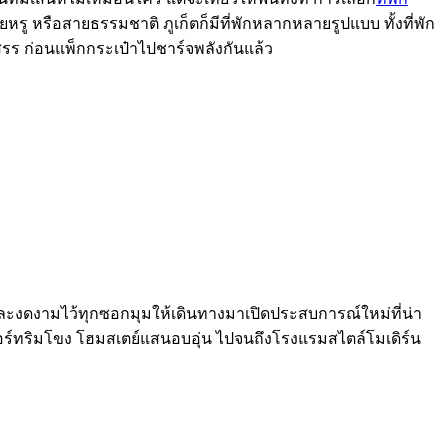
ายหรู หรือสายธรรมชาติ ภูเก็ตก็มีที่พักหลากหลายรูปแบบ ทั้งที่พัก
อกสรร ก่อนแพ็กกระเป๋าไปชาร์จพลังกันแล้ว
และงดงามไว้ทุกซอกมุมให้เดินทางมาเปิดประสบการณ์ใหม่ที่น่า
สอร์ทริมโขง โฮมสเตย์แสนอบอุ่น ไปจนถึงโรงแรมสไตล์โมเดิร์น