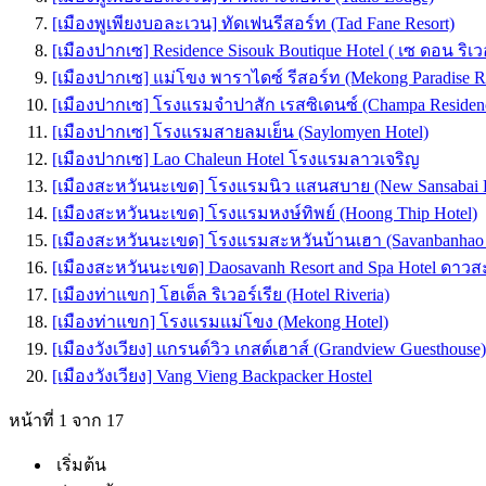
[เมืองพูเพียงบอละเวน] ทัดเฟนรีสอร์ท (Tad Fane Resort)
[เมืองปากเซ] Residence Sisouk Boutique Hotel ( เซ ดอน ริเว
[เมืองปากเซ] แม่โขง พาราไดซ์ รีสอร์ท (Mekong Paradise Re
[เมืองปากเซ] โรงแรมจำปาสัก เรสซิเดนซ์ (Champa Residenc
[เมืองปากเซ] โรงแรมสายลมเย็น (Saylomyen Hotel)
[เมืองปากเซ] Lao Chaleun Hotel โรงแรมลาวเจริญ
[เมืองสะหวันนะเขด] โรงแรมนิว แสนสบาย (New Sansabai H
[เมืองสะหวันนะเขด] โรงแรมหงษ์ทิพย์ (Hoong Thip Hotel)
[เมืองสะหวันนะเขด] โรงแรมสะหวันบ้านเฮา (Savanbanhao 
[เมืองสะหวันนะเขด] Daosavanh Resort and Spa Hotel ดาวส
[เมืองท่าแขก] โฮเต็ล ริเวอร์เรีย (Hotel Riveria)
[เมืองท่าแขก] โรงแรมแม่โขง (Mekong Hotel)
[เมืองวังเวียง] แกรนด์วิว เกสต์เฮาส์ (Grandview Guesthouse)
[เมืองวังเวียง] Vang Vieng Backpacker Hostel
หน้าที่ 1 จาก 17
เริ่มต้น