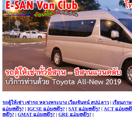
รถตู้ให้เช่า เช่ารถ หลวงพระบาง เวียงจันทน์ สปป.ลาว
|
เรียนภาษ
ແມ່ນຫຍັງ?
|
IGCSE ແມ່ນຫຍັງ?
|
SAT ແມ່ນຫຍັງ?
|
ACT ແມ່ນຫຍັ
ຫຍັງ?
|
GMAT ແມ່ນຫຍັງ?
|
GRE ແມ່ນຫຍັງ?
|