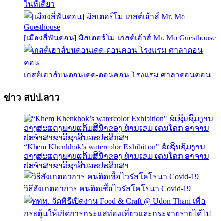
ในที่เดียว
[เมืองสี่พันดอน] มิสเตอร์โม เกสต์เฮ้าส์ Mr. Mo Guesthouse
เกสต์เฮาส์บนดอนเดด-ดอนคอน โรงแรม ศาลาดอนคอน
ข่าว สปป.ลาว
“Khem Khenkhok’s watercolor Exhibition" ຂໍເຊິນຊົມງານ
ວາງສະແດງພາບແຕ້ມສີນໍ້າຂອງ ທ່ານເຂມ ເຄນໂຄກ ອາຈານ
ປະຈຳສາຂາວິຊາສິນລະປະສຶກສາ
วิธีสังเกตอาการ คนติดเชื้อไวรัสโคโรนา Covid-19